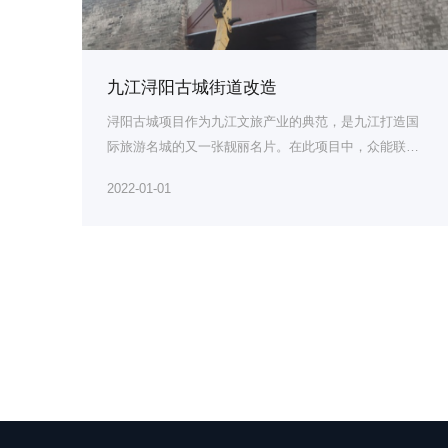
九江浔阳古城街道改造
浔阳古城项目作为九江文旅产业的典范，是九江打造国
际旅游名城的又一张靓丽名片。在此项目中，众能联合
的高...
2022-01-01