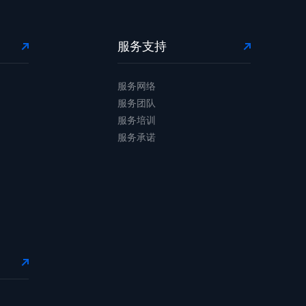
服务支持
服务网络
服务团队
服务培训
服务承诺