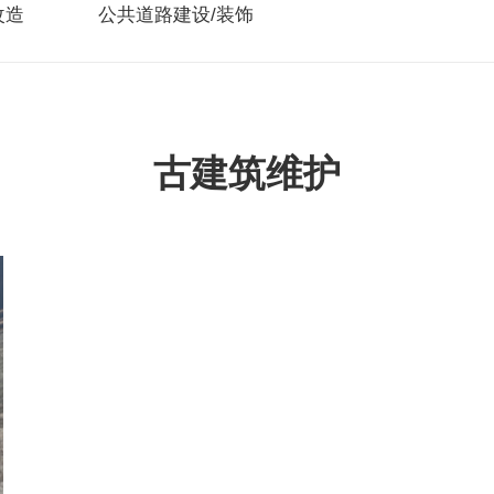
改造
公共道路建设/装饰
古建筑维护