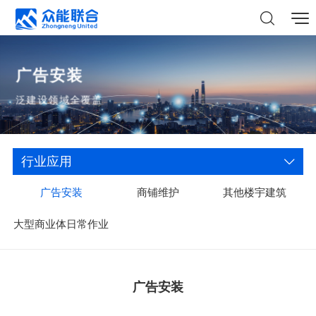
广告安装
泛建设领域全覆盖
行业应用
广告安装
商铺维护
其他楼宇建筑
大型商业体日常作业
广告安装