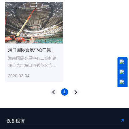
海口国际会展中心二期工程
海南国际会展中心二期扩建
项目选址海口市秀英区滨海
大道北侧长庆路西侧，即现
2020-02-04
海南国际会展中心西侧，项
目总...
1
设备租赁