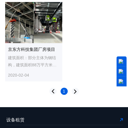
京东方科技集团厂房项目
建筑面积：部分主体为钢结
构，建筑面积88万平方米层
高层数：4层总投资额：400
2020-02-04
亿 作业类型：通风/消防/水
电/...
1
设备租赁