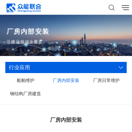
厂房内部安装
泛建设领域全覆盖
行业应用
船舶维护
厂房内部安装
厂房日常维护
钢结构厂房建造
厂房内部安装